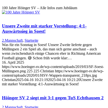
100 Jahre Höinger SV – Alle Infos zum Jubiläum
Unsere Zweite mit starker Vorstellung: 4:1-
Auswärtssieg in Soest!
2.Mannschaft
,
Startseite
Was für ein Sonntag in Soest! Unsere Zweite lieferte gegen
Müllingsen 2 ein Spiel ab, das man sich gerne anschaut – auch
wenn zwischendurch einige Chancen eher in Richtung American
Football gingen. 😅 Schon früh wurde klar:…
16. April 2025
https://www.hoeinger-sv.de/wp-content/uploads/2019/03/SF-Soest-
Müllingsen.png
225
225
Christian
https://www.hoeinger-sv.de/wp-
content/uploads/2020/01/HSV-Wappen-transparent_218px.jpg
Christian
2025-04-16 10:21:19
2025-04-16 10:21:20
Unsere Zweite
mit starker Vorstellung: 4:1-Auswärtssieg in Soest!
Höinger SV 2 siegt mit 3:1 gegen TuS Echthausen 2
2.Mannschaft
,
Startseite