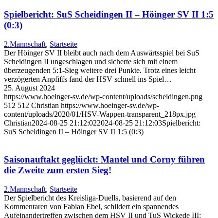
Spielbericht: SuS Scheidingen II – Höinger SV II 1:5
(0:3)
2.Mannschaft
,
Startseite
Der Höinger SV II bleibt auch nach dem Auswärtsspiel bei SuS
Scheidingen II ungeschlagen und sicherte sich mit einem
überzeugenden 5:1-Sieg weitere drei Punkte. Trotz eines leicht
verzögerten Anpfiffs fand der HSV schnell ins Spiel…
25. August 2024
https://www.hoeinger-sv.de/wp-content/uploads/scheidingen.png
512
512
Christian
https://www.hoeinger-sv.de/wp-
content/uploads/2020/01/HSV-Wappen-transparent_218px.jpg
Christian
2024-08-25 21:12:02
2024-08-25 21:12:03
Spielbericht:
SuS Scheidingen II – Höinger SV II 1:5 (0:3)
Saisonauftakt geglückt: Mantel und Corny führen
die Zweite zum ersten Sieg!
2.Mannschaft
,
Startseite
Der Spielbericht des Kreisliga-Duells, basierend auf den
Kommentaren von Fabian Ebel, schildert ein spannendes
Aufeinandertreffen zwischen dem HSV II und TuS Wickede III: