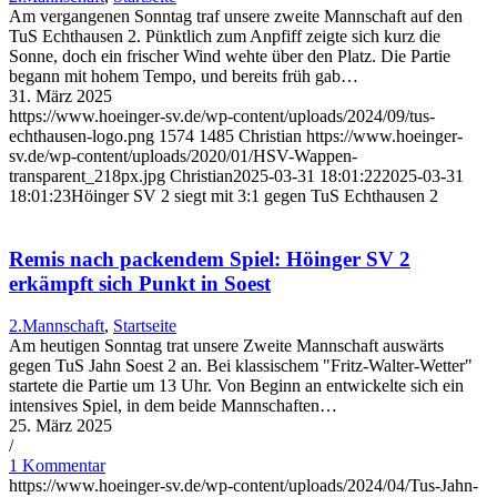
Am vergangenen Sonntag traf unsere zweite Mannschaft auf den
TuS Echthausen 2. Pünktlich zum Anpfiff zeigte sich kurz die
Sonne, doch ein frischer Wind wehte über den Platz. Die Partie
begann mit hohem Tempo, und bereits früh gab…
31. März 2025
https://www.hoeinger-sv.de/wp-content/uploads/2024/09/tus-
echthausen-logo.png
1574
1485
Christian
https://www.hoeinger-
sv.de/wp-content/uploads/2020/01/HSV-Wappen-
transparent_218px.jpg
Christian
2025-03-31 18:01:22
2025-03-31
18:01:23
Höinger SV 2 siegt mit 3:1 gegen TuS Echthausen 2
Remis nach packendem Spiel: Höinger SV 2
erkämpft sich Punkt in Soest
2.Mannschaft
,
Startseite
Am heutigen Sonntag trat unsere Zweite Mannschaft auswärts
gegen TuS Jahn Soest 2 an. Bei klassischem "Fritz-Walter-Wetter"
startete die Partie um 13 Uhr. Von Beginn an entwickelte sich ein
intensives Spiel, in dem beide Mannschaften…
25. März 2025
/
1 Kommentar
https://www.hoeinger-sv.de/wp-content/uploads/2024/04/Tus-Jahn-