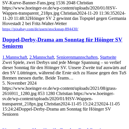
SV-Kurve-Banner-Fans.jpeg
1536
2048
Christian
https://www.hoeinger-sv.de/wp-content/uploads/2020/01/HSV-
Wappen-transparent_218px.jpg
Christian
2024-11-20 11:36:35
2024-
11-20 11:48:32
Höinger SV 2 gewinnt das Topspiel gegen Germania
Hovestadt 2 bei Fritz-Walter-Wetter
https://pixabay.com/de/users/stocksnap-894430/
Doppel-Derby-Drama am Sonntag für Höinger SV
Senioren
1.Mannschaft
,
2.Mannschaft
,
Seniorenmannschaften
,
Startseite
Zwei Spiele, zwei Derbys und jede Menge Spannung – so verlief
dieser Sonntag für den Höinger SV. Unsere Zweite traf auswärts auf
den SV Lüttringen, während die Erste sich zu Hause gegen den TuS
Bremen messen durfte. Beide Teams…
5. November 2024
https://www.hoeinger-sv.de/wp-content/uploads/2021/08/grass-
2616911_1280.jpg
853
1280
Christian
https://www.hoeinger-
sv.de/wp-content/uploads/2020/01/HSV-Wappen-
transparent_218px.jpg
Christian
2024-11-05 15:24:23
2024-11-05
15:24:24
Doppel-Derby-Drama am Sonntag für Höinger SV
Senioren