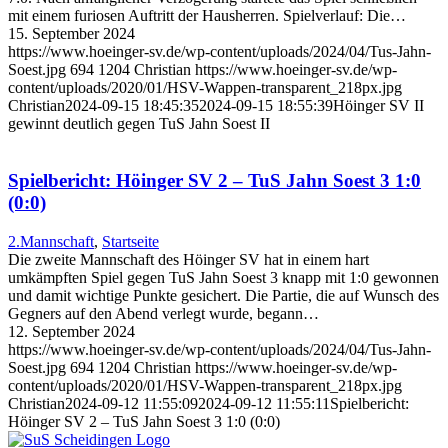
mit einem furiosen Auftritt der Hausherren. Spielverlauf: Die…
15. September 2024
https://www.hoeinger-sv.de/wp-content/uploads/2024/04/Tus-Jahn-
Soest.jpg
694
1204
Christian
https://www.hoeinger-sv.de/wp-
content/uploads/2020/01/HSV-Wappen-transparent_218px.jpg
Christian
2024-09-15 18:45:35
2024-09-15 18:55:39
Höinger SV II
gewinnt deutlich gegen TuS Jahn Soest II
Spielbericht: Höinger SV 2 – TuS Jahn Soest 3 1:0
(0:0)
2.Mannschaft
,
Startseite
Die zweite Mannschaft des Höinger SV hat in einem hart
umkämpften Spiel gegen TuS Jahn Soest 3 knapp mit 1:0 gewonnen
und damit wichtige Punkte gesichert. Die Partie, die auf Wunsch des
Gegners auf den Abend verlegt wurde, begann…
12. September 2024
https://www.hoeinger-sv.de/wp-content/uploads/2024/04/Tus-Jahn-
Soest.jpg
694
1204
Christian
https://www.hoeinger-sv.de/wp-
content/uploads/2020/01/HSV-Wappen-transparent_218px.jpg
Christian
2024-09-12 11:55:09
2024-09-12 11:55:11
Spielbericht:
Höinger SV 2 – TuS Jahn Soest 3 1:0 (0:0)