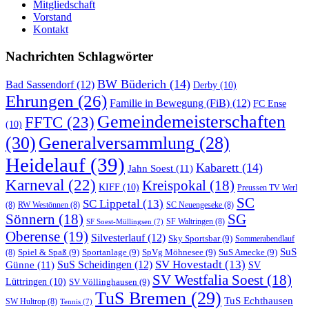
Mitgliedschaft
Vorstand
Kontakt
Nachrichten Schlagwörter
BW Büderich
(14)
Bad Sassendorf
(12)
Derby
(10)
Ehrungen
(26)
Familie in Bewegung (FiB)
(12)
FC Ense
Gemeindemeisterschaften
FFTC
(23)
(10)
(30)
Generalversammlung
(28)
Heidelauf
(39)
Kabarett
(14)
Jahn Soest
(11)
Karneval
(22)
Kreispokal
(18)
KIFF
(10)
Preussen TV Werl
SC
SC Lippetal
(13)
(8)
RW Westönnen
(8)
SC Neuengeseke
(8)
Sönnern
(18)
SG
SF Waltringen
(8)
SF Soest-Müllingsen
(7)
Oberense
(19)
Silvesterlauf
(12)
Sky Sportsbar
(9)
Sommerabendlauf
SuS
Spiel & Spaß
(9)
Sportanlage
(9)
SpVg Möhnesee
(9)
SuS Amecke
(9)
(8)
SV Hovestadt
(13)
Günne
(11)
SuS Scheidingen
(12)
SV
SV Westfalia Soest
(18)
Lüttringen
(10)
SV Völlinghausen
(9)
TuS Bremen
(29)
TuS Echthausen
SW Hultrop
(8)
Tennis
(7)