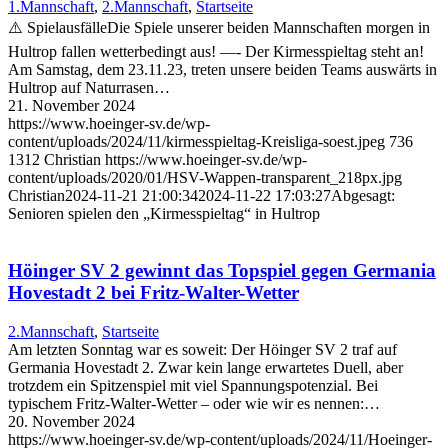
1.Mannschaft
,
2.Mannschaft
,
Startseite
⚠️ SpielausfälleDie Spiele unserer beiden Mannschaften morgen in
Hultrop fallen wetterbedingt aus! —- Der Kirmesspieltag steht an!
Am Samstag, dem 23.11.23, treten unsere beiden Teams auswärts in
Hultrop auf Naturrasen…
21. November 2024
https://www.hoeinger-sv.de/wp-
content/uploads/2024/11/kirmesspieltag-Kreisliga-soest.jpeg
736
1312
Christian
https://www.hoeinger-sv.de/wp-
content/uploads/2020/01/HSV-Wappen-transparent_218px.jpg
Christian
2024-11-21 21:00:34
2024-11-22 17:03:27
Abgesagt:
Senioren spielen den „Kirmesspieltag“ in Hultrop
Höinger SV 2 gewinnt das Topspiel gegen Germania
Hovestadt 2 bei Fritz-Walter-Wetter
2.Mannschaft
,
Startseite
Am letzten Sonntag war es soweit: Der Höinger SV 2 traf auf
Germania Hovestadt 2. Zwar kein lange erwartetes Duell, aber
trotzdem ein Spitzenspiel mit viel Spannungspotenzial. Bei
typischem Fritz-Walter-Wetter – oder wie wir es nennen:…
20. November 2024
https://www.hoeinger-sv.de/wp-content/uploads/2024/11/Hoeinger-