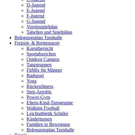
D-Jugend
E-Jugend
F-Jugend
G-Jugend
Vereinsspielplan
Tabellen und Spielpläne
Belegungsplan Turnhalle
Freizeit- & Breitensport
Kursübersicht
Sportabzeichen
Outdoor Campus
Tanzgruppen
FitMix für Männer
Radsport
Yoga
Rückenfitness
Step-Aerobic
Power-Gym
Eltern-Kind-Turngruppe
Walking Football
Leichtathletik Schüler
Kinderturnen
Familien in Bewegung
Belegungsplan Turnhalle