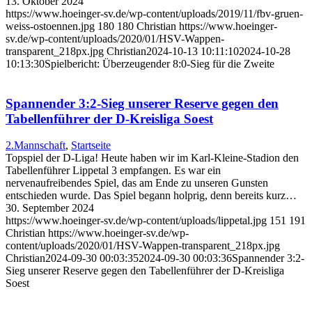
13. Oktober 2024
https://www.hoeinger-sv.de/wp-content/uploads/2019/11/fbv-gruen-
weiss-ostoennen.jpg
180
180
Christian
https://www.hoeinger-
sv.de/wp-content/uploads/2020/01/HSV-Wappen-
transparent_218px.jpg
Christian
2024-10-13 10:11:10
2024-10-28
10:13:30
Spielbericht: Überzeugender 8:0-Sieg für die Zweite
Spannender 3:2-Sieg unserer Reserve gegen den
Tabellenführer der D-Kreisliga Soest
2.Mannschaft
,
Startseite
Topspiel der D-Liga! Heute haben wir im Karl-Kleine-Stadion den
Tabellenführer Lippetal 3 empfangen. Es war ein
nervenaufreibendes Spiel, das am Ende zu unseren Gunsten
entschieden wurde. Das Spiel begann holprig, denn bereits kurz…
30. September 2024
https://www.hoeinger-sv.de/wp-content/uploads/lippetal.jpg
151
191
Christian
https://www.hoeinger-sv.de/wp-
content/uploads/2020/01/HSV-Wappen-transparent_218px.jpg
Christian
2024-09-30 00:03:35
2024-09-30 00:03:36
Spannender 3:2-
Sieg unserer Reserve gegen den Tabellenführer der D-Kreisliga
Soest