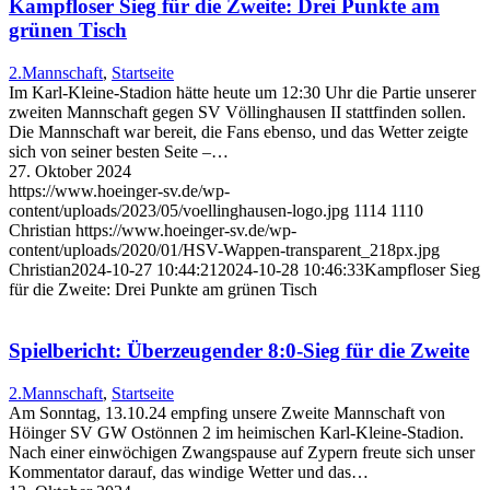
Kampfloser Sieg für die Zweite: Drei Punkte am
grünen Tisch
2.Mannschaft
,
Startseite
Im Karl-Kleine-Stadion hätte heute um 12:30 Uhr die Partie unserer
zweiten Mannschaft gegen SV Völlinghausen II stattfinden sollen.
Die Mannschaft war bereit, die Fans ebenso, und das Wetter zeigte
sich von seiner besten Seite –…
27. Oktober 2024
https://www.hoeinger-sv.de/wp-
content/uploads/2023/05/voellinghausen-logo.jpg
1114
1110
Christian
https://www.hoeinger-sv.de/wp-
content/uploads/2020/01/HSV-Wappen-transparent_218px.jpg
Christian
2024-10-27 10:44:21
2024-10-28 10:46:33
Kampfloser Sieg
für die Zweite: Drei Punkte am grünen Tisch
Spielbericht: Überzeugender 8:0-Sieg für die Zweite
2.Mannschaft
,
Startseite
Am Sonntag, 13.10.24 empfing unsere Zweite Mannschaft von
Höinger SV GW Ostönnen 2 im heimischen Karl-Kleine-Stadion.
Nach einer einwöchigen Zwangspause auf Zypern freute sich unser
Kommentator darauf, das windige Wetter und das…