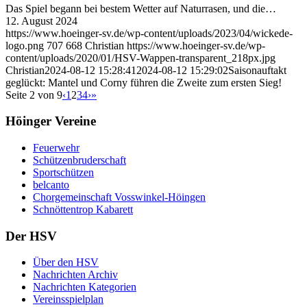
Das Spiel begann bei bestem Wetter auf Naturrasen, und die…
12. August 2024
https://www.hoeinger-sv.de/wp-content/uploads/2023/04/wickede-
logo.png
707
668
Christian
https://www.hoeinger-sv.de/wp-
content/uploads/2020/01/HSV-Wappen-transparent_218px.jpg
Christian
2024-08-12 15:28:41
2024-08-12 15:29:02
Saisonauftakt
geglückt: Mantel und Corny führen die Zweite zum ersten Sieg!
Seite 2 von 9
‹
1
2
3
4
›
»
Höinger Vereine
Feuerwehr
Schützenbruderschaft
Sportschützen
belcanto
Chorgemeinschaft Vosswinkel-Höingen
Schnöttentrop Kabarett
Der HSV
Über den HSV
Nachrichten Archiv
Nachrichten Kategorien
Vereinsspielplan