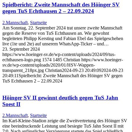
Spielbericht: Zweite Mannschaft des Höinger SV
gegen TuS Echthausen 2 – 22.09.2024
2.Mannschaft
,
Startseite
Am Sonntag, 22. September 2024 trat unsere zweite Mannschaft
gegen die Reserve von TuS Echthausen an. Wie gewohnt
begleiteten Philipp Kersting und Fabian Ebel das Spielgeschehen
live (1te und 2te) auf unserem WhatsApp-Ticker – und…
23. September 2024
https://www.hoeinger-sv.de/wp-content/uploads/2024/09/tus-
echthausen-logo.png
1574
1485
Christian
https://www.hoeinger-
sv.de/wp-content/uploads/2020/01/HSV-Wappen-
transparent_218px.jpg
Christian
2024-09-23 20:49:09
2024-09-23
20:49:11
Spielbericht: Zweite Mannschaft des Höinger SV gegen
TuS Echthausen 2 – 22.09.2024
Höinger SV II gewinnt deutlich gegen TuS Jahn
Soest II
2.Mannschaft
,
Startseite
Im Karl-Kleine-Stadion zeigte die Zweitvertretung des Höinger SV
eine beeindruckende Leistung und besiegte TuS Jahn Soest II mit
7:0. Nach anfänglicher Verzögerung startete das Spiel schließlich