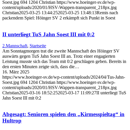
Soest.jpg
694
1204
Christian
https://www.hoeinger-sv.de/wp-
content/uploads/2020/01/HSV-Wappen-transparent_218px.jpg
Christian
2025-03-25 13:44:25
2025-03-25 13:48:13
Remis nach
packendem Spiel: Höinger SV 2 erkämpft sich Punkt in Soest
II unterliegt TuS Jahn Soest III mit 0:2
2.Mannschaft
,
Startseite
Am Sonntagmorgen trat die zweite Mannschaft des Höinger SV
auswärts gegen TuS Jahn Soest III an. Trotz einer engagierten
Leistung musste sich das Team mit 0:2 geschlagen geben. Bereits in
den ersten Minuten zeigte sich, dass die…
16. März 2025
https://www.hoeinger-sv.de/wp-content/uploads/2024/04/Tus-Jahn-
Soest.jpg
694
1204
Christian
https://www.hoeinger-sv.de/wp-
content/uploads/2020/01/HSV-Wappen-transparent_218px.jpg
Christian
2025-03-16 18:52:25
2025-03-17 11:09:27
II unterliegt TuS
Jahn Soest III mit 0:2
Abgesagt: Senioren spielen den „Kirmesspieltag“ in
Hultrop