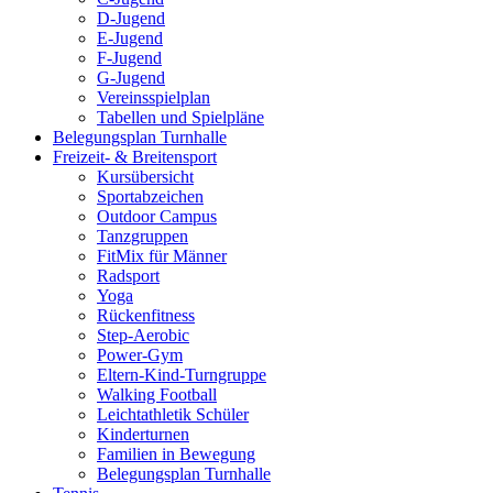
D-Jugend
E-Jugend
F-Jugend
G-Jugend
Vereinsspielplan
Tabellen und Spielpläne
Belegungsplan Turnhalle
Freizeit- & Breitensport
Kursübersicht
Sportabzeichen
Outdoor Campus
Tanzgruppen
FitMix für Männer
Radsport
Yoga
Rückenfitness
Step-Aerobic
Power-Gym
Eltern-Kind-Turngruppe
Walking Football
Leichtathletik Schüler
Kinderturnen
Familien in Bewegung
Belegungsplan Turnhalle