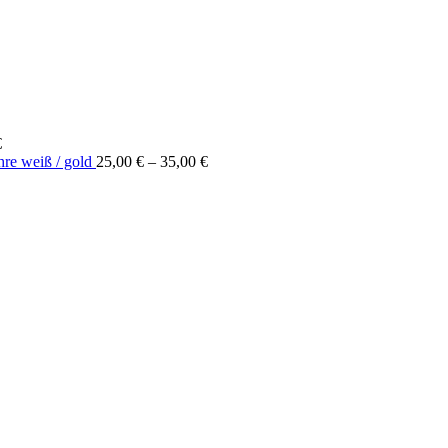
€
Preisspanne:
hre weiß / gold
25,00
€
–
35,00
€
25,00 €
bis
35,00 €