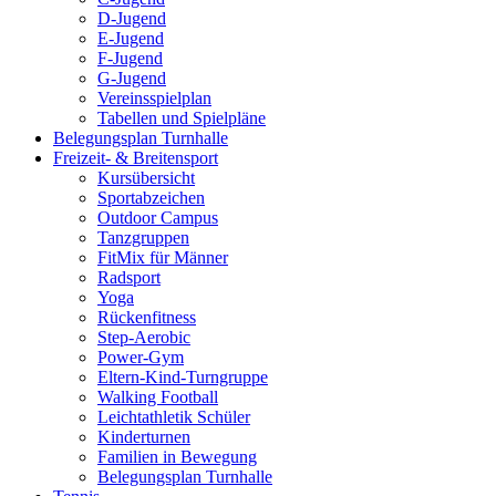
D-Jugend
E-Jugend
F-Jugend
G-Jugend
Vereinsspielplan
Tabellen und Spielpläne
Belegungsplan Turnhalle
Freizeit- & Breitensport
Kursübersicht
Sportabzeichen
Outdoor Campus
Tanzgruppen
FitMix für Männer
Radsport
Yoga
Rückenfitness
Step-Aerobic
Power-Gym
Eltern-Kind-Turngruppe
Walking Football
Leichtathletik Schüler
Kinderturnen
Familien in Bewegung
Belegungsplan Turnhalle