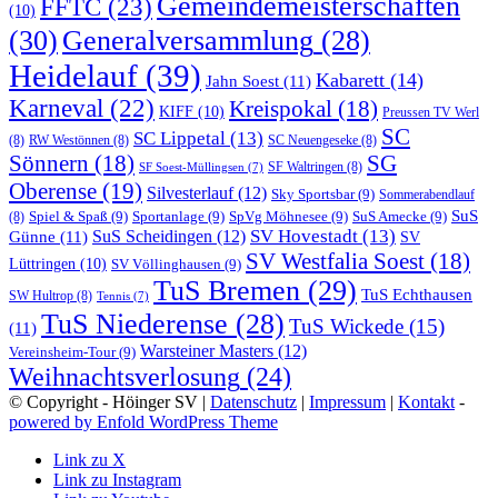
Gemeindemeisterschaften
FFTC
(23)
(10)
(30)
Generalversammlung
(28)
Heidelauf
(39)
Kabarett
(14)
Jahn Soest
(11)
Karneval
(22)
Kreispokal
(18)
KIFF
(10)
Preussen TV Werl
SC
SC Lippetal
(13)
(8)
RW Westönnen
(8)
SC Neuengeseke
(8)
Sönnern
(18)
SG
SF Waltringen
(8)
SF Soest-Müllingsen
(7)
Oberense
(19)
Silvesterlauf
(12)
Sky Sportsbar
(9)
Sommerabendlauf
SuS
Spiel & Spaß
(9)
Sportanlage
(9)
SpVg Möhnesee
(9)
SuS Amecke
(9)
(8)
SV Hovestadt
(13)
Günne
(11)
SuS Scheidingen
(12)
SV
SV Westfalia Soest
(18)
Lüttringen
(10)
SV Völlinghausen
(9)
TuS Bremen
(29)
TuS Echthausen
SW Hultrop
(8)
Tennis
(7)
TuS Niederense
(28)
TuS Wickede
(15)
(11)
Warsteiner Masters
(12)
Vereinsheim-Tour
(9)
Weihnachtsverlosung
(24)
© Copyright - Höinger SV |
Datenschutz
|
Impressum
|
Kontakt
-
powered by Enfold WordPress Theme
Link zu X
Link zu Instagram