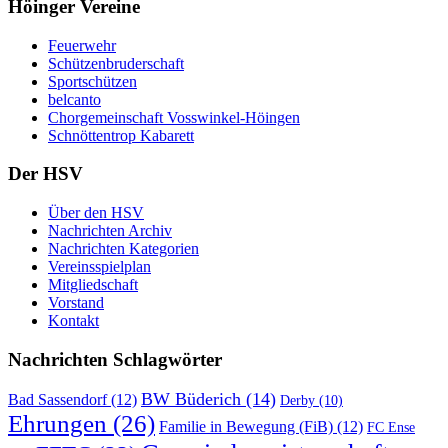
Höinger Vereine
Feuerwehr
Schützenbruderschaft
Sportschützen
belcanto
Chorgemeinschaft Vosswinkel-Höingen
Schnöttentrop Kabarett
Der HSV
Über den HSV
Nachrichten Archiv
Nachrichten Kategorien
Vereinsspielplan
Mitgliedschaft
Vorstand
Kontakt
Nachrichten Schlagwörter
BW Büderich
(14)
Bad Sassendorf
(12)
Derby
(10)
Ehrungen
(26)
Familie in Bewegung (FiB)
(12)
FC Ense