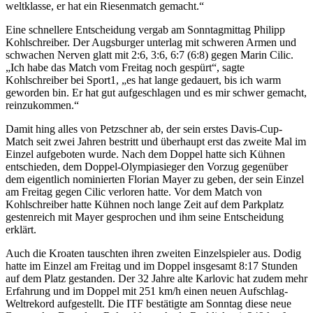
weltklasse, er hat ein Riesenmatch gemacht.“
Eine schnellere Entscheidung vergab am Sonntagmittag Philipp
Kohlschreiber. Der Augsburger unterlag mit schweren Armen und
schwachen Nerven glatt mit 2:6, 3:6, 6:7 (6:8) gegen Marin Cilic.
„Ich habe das Match vom Freitag noch gespürt“, sagte
Kohlschreiber bei Sport1, „es hat lange gedauert, bis ich warm
geworden bin. Er hat gut aufgeschlagen und es mir schwer gemacht,
reinzukommen.“
Damit hing alles von Petzschner ab, der sein erstes Davis-Cup-
Match seit zwei Jahren bestritt und überhaupt erst das zweite Mal im
Einzel aufgeboten wurde. Nach dem Doppel hatte sich Kühnen
entschieden, dem Doppel-Olympiasieger den Vorzug gegenüber
dem eigentlich nominierten Florian Mayer zu geben, der sein Einzel
am Freitag gegen Cilic verloren hatte. Vor dem Match von
Kohlschreiber hatte Kühnen noch lange Zeit auf dem Parkplatz
gestenreich mit Mayer gesprochen und ihm seine Entscheidung
erklärt.
Auch die Kroaten tauschten ihren zweiten Einzelspieler aus. Dodig
hatte im Einzel am Freitag und im Doppel insgesamt 8:17 Stunden
auf dem Platz gestanden. Der 32 Jahre alte Karlovic hat zudem mehr
Erfahrung und im Doppel mit 251 km/h einen neuen Aufschlag-
Weltrekord aufgestellt. Die ITF bestätigte am Sonntag diese neue