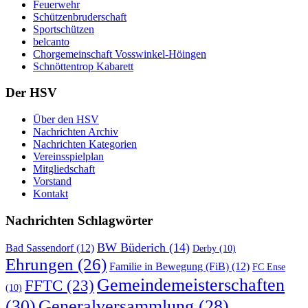
Feuerwehr
Schützenbruderschaft
Sportschützen
belcanto
Chorgemeinschaft Vosswinkel-Höingen
Schnöttentrop Kabarett
Der HSV
Über den HSV
Nachrichten Archiv
Nachrichten Kategorien
Vereinsspielplan
Mitgliedschaft
Vorstand
Kontakt
Nachrichten Schlagwörter
BW Büderich
(14)
Bad Sassendorf
(12)
Derby
(10)
Ehrungen
(26)
Familie in Bewegung (FiB)
(12)
FC Ense
Gemeindemeisterschaften
FFTC
(23)
(10)
(30)
Generalversammlung
(28)