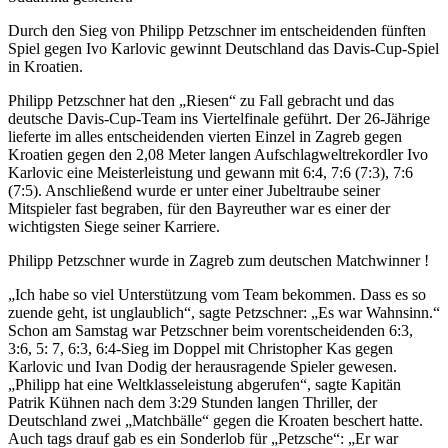
Durch den Sieg von Philipp Petzschner im entscheidenden fünften
Spiel gegen Ivo Karlovic gewinnt Deutschland das Davis-Cup-Spiel
in Kroatien.
Philipp Petzschner hat den „Riesen“ zu Fall gebracht und das
deutsche Davis-Cup-Team ins Viertelfinale geführt. Der 26-Jährige
lieferte im alles entscheidenden vierten Einzel in Zagreb gegen
Kroatien gegen den 2,08 Meter langen Aufschlagweltrekordler Ivo
Karlovic eine Meisterleistung und gewann mit 6:4, 7:6 (7:3), 7:6
(7:5). Anschließend wurde er unter einer Jubeltraube seiner
Mitspieler fast begraben, für den Bayreuther war es einer der
wichtigsten Siege seiner Karriere.
Philipp Petzschner wurde in Zagreb zum deutschen Matchwinner !
„Ich habe so viel Unterstützung vom Team bekommen. Dass es so
zuende geht, ist unglaublich“, sagte Petzschner: „Es war Wahnsinn.“
Schon am Samstag war Petzschner beim vorentscheidenden 6:3,
3:6, 5: 7, 6:3, 6:4-Sieg im Doppel mit Christopher Kas gegen
Karlovic und Ivan Dodig der herausragende Spieler gewesen.
„Philipp hat eine Weltklasseleistung abgerufen“, sagte Kapitän
Patrik Kühnen nach dem 3:29 Stunden langen Thriller, der
Deutschland zwei „Matchbälle“ gegen die Kroaten beschert hatte.
Auch tags drauf gab es ein Sonderlob für „Petzsche“: „Er war