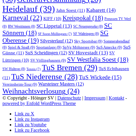
Heidelauf
(39)
Kabarett
(14)
Jahn Soest
(11)
Karneval
(22)
Kreispokal
(18)
KIFF
(10)
Preussen TV Werl
SC
SC Lippetal
(13)
(8)
RW Westönnen
(8)
SC Neuengeseke
(8)
Sönnern
(18)
SG
SF Waltringen
(8)
SF Soest-Müllingsen
(7)
Oberense
(19)
Silvesterlauf
(12)
Sky Sportsbar
(9)
Sommerabendlauf
SuS
Spiel & Spaß
(9)
Sportanlage
(9)
SpVg Möhnesee
(9)
SuS Amecke
(9)
(8)
SV Hovestadt
(13)
Günne
(11)
SuS Scheidingen
(12)
SV
SV Westfalia Soest
(18)
Lüttringen
(10)
SV Völlinghausen
(9)
TuS Bremen
(29)
TuS Echthausen
SW Hultrop
(8)
Tennis
(7)
TuS Niederense
(28)
TuS Wickede
(15)
(11)
Warsteiner Masters
(12)
Vereinsheim-Tour
(9)
Weihnachtsverlosung
(24)
© Copyright - Höinger SV |
Datenschutz
|
Impressum
|
Kontakt
-
powered by Enfold WordPress Theme
Link zu X
Link zu Instagram
Link zu Youtube
Link zu Facebook