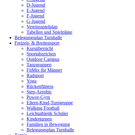
D-Jugend
E-Jugend
F-Jugend
G-Jugend
Vereinsspielplan
Tabellen und Spielpläne
Belegungsplan Turnhalle
Freizeit- & Breitensport
Kursübersicht
Sportabzeichen
Outdoor Campus
Tanzgruppen
FitMix für Männer
Radsport
Yoga
Rückenfitness
Step-Aerobic
Power-Gym
Eltern-Kind-Turngruppe
Walking Football
Leichtathletik Schüler
Kinderturnen
Familien in Bewegung
Belegungsplan Turnhalle