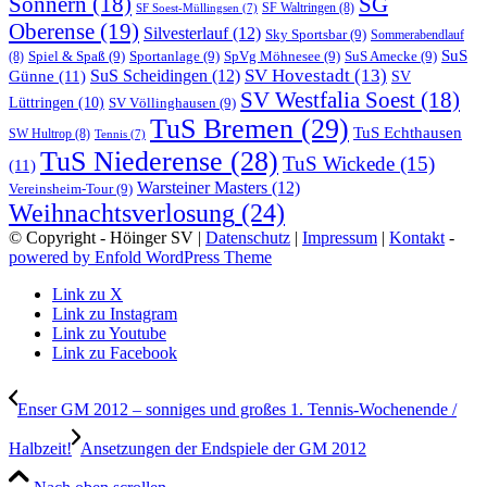
Sönnern
(18)
SG
SF Waltringen
(8)
SF Soest-Müllingsen
(7)
Oberense
(19)
Silvesterlauf
(12)
Sky Sportsbar
(9)
Sommerabendlauf
SuS
Spiel & Spaß
(9)
Sportanlage
(9)
SpVg Möhnesee
(9)
SuS Amecke
(9)
(8)
SV Hovestadt
(13)
Günne
(11)
SuS Scheidingen
(12)
SV
SV Westfalia Soest
(18)
Lüttringen
(10)
SV Völlinghausen
(9)
TuS Bremen
(29)
TuS Echthausen
SW Hultrop
(8)
Tennis
(7)
TuS Niederense
(28)
TuS Wickede
(15)
(11)
Warsteiner Masters
(12)
Vereinsheim-Tour
(9)
Weihnachtsverlosung
(24)
© Copyright - Höinger SV |
Datenschutz
|
Impressum
|
Kontakt
-
powered by Enfold WordPress Theme
Link zu X
Link zu Instagram
Link zu Youtube
Link zu Facebook
Enser GM 2012 – sonniges und großes 1. Tennis-Wochenende /
Halbzeit!
Ansetzungen der Endspiele der GM 2012