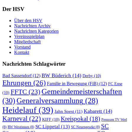
Der HSV
Über den HSV
Nachrichten Archiv
Nachrichten Kategorien
Vereinsspielplan
Mitgliedschaft
Vorstand
Kontakt
Nachrichten Schlagwörter
BW Büderich
(14)
Bad Sassendorf
(12)
Derby
(10)
Ehrungen
(26)
Familie in Bewegung (FiB)
(12)
FC Ense
Gemeindemeisterschaften
FFTC
(23)
(10)
(30)
Generalversammlung
(28)
Heidelauf
(39)
Kabarett
(14)
Jahn Soest
(11)
Karneval
(22)
Kreispokal
(18)
KIFF
(10)
Preussen TV Werl
SC
SC Lippetal
(13)
(8)
RW Westönnen
(8)
SC Neuengeseke
(8)