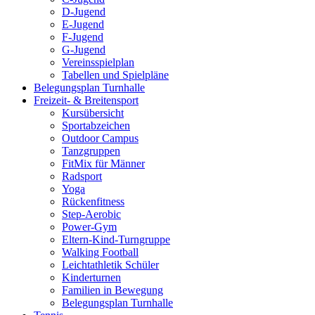
D-Jugend
E-Jugend
F-Jugend
G-Jugend
Vereinsspielplan
Tabellen und Spielpläne
Belegungsplan Turnhalle
Freizeit- & Breitensport
Kursübersicht
Sportabzeichen
Outdoor Campus
Tanzgruppen
FitMix für Männer
Radsport
Yoga
Rückenfitness
Step-Aerobic
Power-Gym
Eltern-Kind-Turngruppe
Walking Football
Leichtathletik Schüler
Kinderturnen
Familien in Bewegung
Belegungsplan Turnhalle