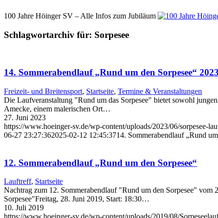
100 Jahre Höinger SV – Alle Infos zum Jubiläum
Schlagwortarchiv für:
Sorpesee
14. Sommerabendlauf „Rund um den Sorpesee“ 202
Freizeit- und Breitensport
,
Startseite
,
Termine & Veranstaltungen
Die Laufveranstaltung "Rund um das Sorpesee" bietet sowohl jungen 
Amecke, einem malerischen Ort…
27. Juni 2023
https://www.hoeinger-sv.de/wp-content/uploads/2023/06/sorpesee-lau
06-27 23:27:36
2025-02-12 12:45:37
14. Sommerabendlauf „Rund um
12. Sommerabendlauf „Rund um den Sorpesee“
Lauftreff
,
Startseite
Nachtrag zum 12. Sommerabendlauf "Rund um den Sorpesee" vom 28. 
Sorpesee"Freitag, 28. Juni 2019, Start: 18:30…
10. Juli 2019
https://www.hoeinger-sv.de/wp-content/uploads/2019/08/Sorpeseelau