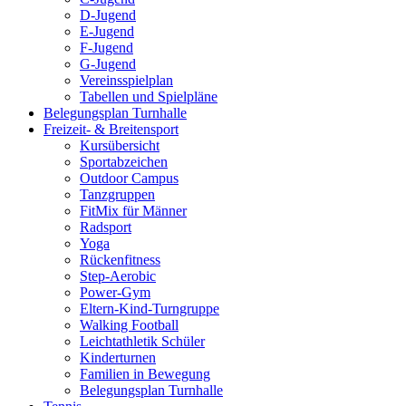
D-Jugend
E-Jugend
F-Jugend
G-Jugend
Vereinsspielplan
Tabellen und Spielpläne
Belegungsplan Turnhalle
Freizeit- & Breitensport
Kursübersicht
Sportabzeichen
Outdoor Campus
Tanzgruppen
FitMix für Männer
Radsport
Yoga
Rückenfitness
Step-Aerobic
Power-Gym
Eltern-Kind-Turngruppe
Walking Football
Leichtathletik Schüler
Kinderturnen
Familien in Bewegung
Belegungsplan Turnhalle