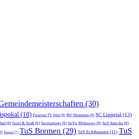
Gemeindemeisterschaften
(30)
ispokal
(18)
SC Lippetal
(13)
Preussen TV Werl
(8)
RW Westönnen
(8)
Spiel & Spaß
(9)
Sportanlage
(9)
SpVg Möhnesee
(9)
SuS Amecke
(9)
lauf
(8)
TuS Bremen
(29)
TuS
TuS Echthausen
(11)
8)
Tennis
(7)