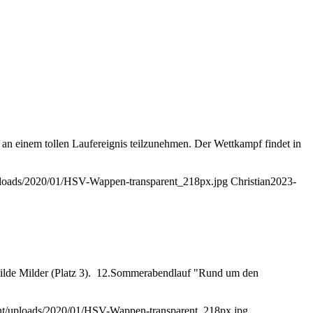
an einem tollen Laufereignis teilzunehmen. Der Wettkampf findet in
uploads/2020/01/HSV-Wappen-transparent_218px.jpg
Christian
2023-
hilde Milder (Platz 3). 12.Sommerabendlauf "Rund um den
ent/uploads/2020/01/HSV-Wappen-transparent_218px.jpg