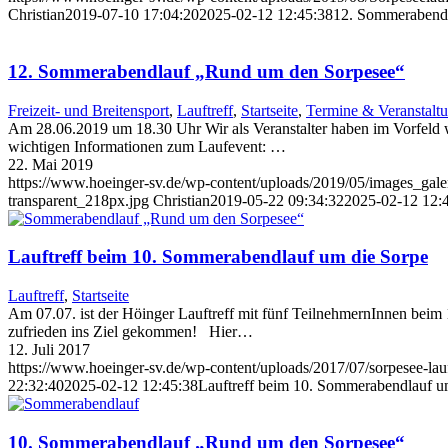
Christian
2019-07-10 17:04:20
2025-02-12 12:45:38
12. Sommerabend
12. Sommerabendlauf „Rund um den Sorpesee“
Freizeit- und Breitensport
,
Lauftreff
,
Startseite
,
Termine & Veranstalt
Am 28.06.2019 um 18.30 Uhr Wir als Veranstalter haben im Vorfeld wi
wichtigen Informationen zum Laufevent: …
22. Mai 2019
https://www.hoeinger-sv.de/wp-content/uploads/2019/05/images_g
transparent_218px.jpg
Christian
2019-05-22 09:34:32
2025-02-12 12:
Lauftreff beim 10. Sommerabendlauf um die Sorpe
Lauftreff
,
Startseite
Am 07.07. ist der Höinger Lauftreff mit fünf TeilnehmernInnen beim
zufrieden ins Ziel gekommen! Hier…
12. Juli 2017
https://www.hoeinger-sv.de/wp-content/uploads/2017/07/sorpesee-lau
22:32:40
2025-02-12 12:45:38
Lauftreff beim 10. Sommerabendlauf u
10. Sommerabendlauf „Rund um den Sorpesee“