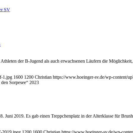
3
Athleten der B-Jugend als auch erwachsenen Läufern die Möglichkeit, 
f-1.jpg
1600
1200
Christian
https://www.hoeinger-sv.de/wp-content/
 den Sorpesee“ 2023
Juni 2019. Es gab einen Treppchenplatz in der Alterklasse für Brun
f-2019.jpeg
1200
1600
Christian
https://www.hoeinger-sv.de/wp-cont