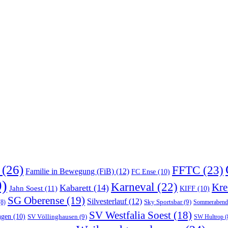
(26)
FFTC
(23)
Familie in Bewegung (FiB)
(12)
FC Ense
(10)
)
Karneval
(22)
Kre
Kabarett
(14)
Jahn Soest
(11)
KIFF
(10)
SG Oberense
(19)
Silvesterlauf
(12)
Sky Sportsbar
(9)
8)
Sommerabend
SV Westfalia Soest
(18)
ngen
(10)
SV Völlinghausen
(9)
SW Hultrop
(