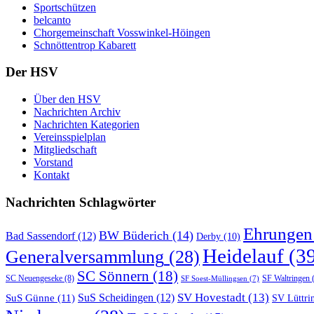
Sportschützen
belcanto
Chorgemeinschaft Vosswinkel-Höingen
Schnöttentrop Kabarett
Der HSV
Über den HSV
Nachrichten Archiv
Nachrichten Kategorien
Vereinsspielplan
Mitgliedschaft
Vorstand
Kontakt
Nachrichten Schlagwörter
Ehrungen
BW Büderich
(14)
Bad Sassendorf
(12)
Derby
(10)
Heidelauf
(39
Generalversammlung
(28)
SC Sönnern
(18)
SC Neuengeseke
(8)
SF Waltringen
(
SF Soest-Müllingsen
(7)
SV Hovestadt
(13)
SuS Günne
(11)
SuS Scheidingen
(12)
SV Lüttri