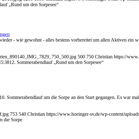
lauf „Rund um den Sorpesee“
ungen
eder - wie gewohnt - alles bestens vorbereitet um allen Aktiven ein 
alerien_890140_IMG_7829_750_500.jpg
500
750
Christian
https://www
45:38
12. Sommerabendlauf „Rund um den Sorpesee“
 10. Sommerabendlauf um die Sorpe an den Start gegangen. Es war mal
f.jpg
753
540
Christian
https://www.hoeinger-sv.de/wp-content/uploa
m die Sorpe