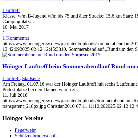
Lauftreff
Klasse: w/m B-Jugend w/m bis 75 und älter Strecke: 15,6 km Start:
Campingplatz…
10. Mai 2017
/
1 Kommentar
https://www.hoeinger-sv.de/wp-content/uploads/sommerabendlauf201
13:42:09
2025-02-12 12:45:38
10. Sommerabendlauf „Rund um den S
Höinger Lauftreff beim Sommerabendlauf Rund um 
Lauftreff
,
Startseite
Am Freitag, 01.07.16 war der Höinger Lauftreff mit sechs Läuferi
Podestplätze bei den Damen waren zu…
11. Juli 2016
https://www.hoeinger-sv.de/wp-content/uploads/Sommerabendlauf-
transparent_218px.jpg
Christian
2016-07-11 11:10:20
2025-02-12 12:4
Höinger Vereine
Feuerwehr
Schützenbruderschaft