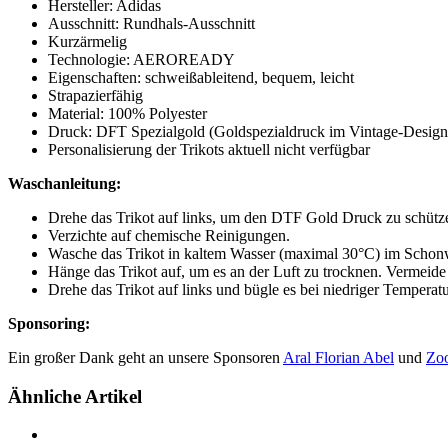
Hersteller: Adidas
Ausschnitt: Rundhals-Ausschnitt
Kurzärmelig
Technologie: AEROREADY
Eigenschaften: schweißableitend, bequem, leicht
Strapazierfähig
Material: 100% Polyester
Druck: DFT Spezialgold (Goldspezialdruck im Vintage-Design
Personalisierung der Trikots aktuell nicht verfügbar
Waschanleitung:
Drehe das Trikot auf links, um den DTF Gold Druck zu schütz
Verzichte auf chemische Reinigungen.
Wasche das Trikot in kaltem Wasser (maximal 30°C) im Scho
Hänge das Trikot auf, um es an der Luft zu trocknen. Vermeide
Drehe das Trikot auf links und bügle es bei niedriger Temperatu
Sponsoring:
Ein großer Dank geht an unsere Sponsoren
Aral Florian Abel
und
Zo
Ähnliche Artikel