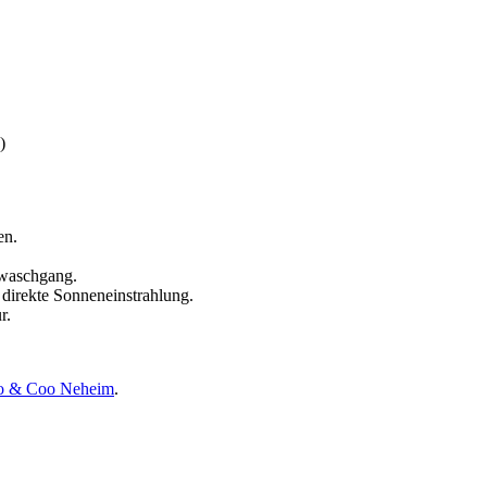
)
en.
nwaschgang.
 direkte Sonneneinstrahlung.
r.
o & Coo Neheim
.