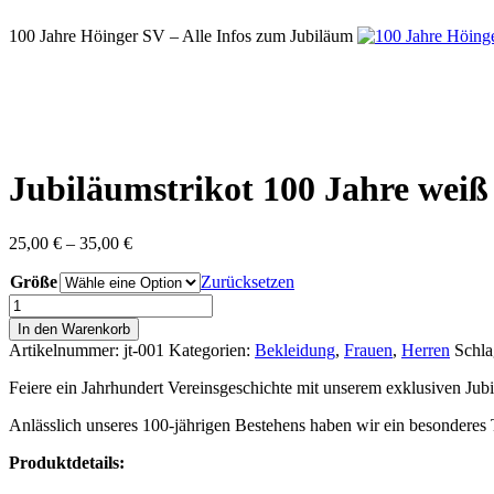
100 Jahre Höinger SV – Alle Infos zum Jubiläum
Jubiläumstrikot 100 Jahre weiß 
Preisspanne:
25,00
€
–
35,00
€
25,00 €
Größe
bis
Zurücksetzen
35,00 €
Jubiläumstrikot
100
In den Warenkorb
Jahre
Artikelnummer:
jt-001
Kategorien:
Bekleidung
,
Frauen
,
Herren
Schl
weiß
/
Feiere ein Jahrhundert Vereinsgeschichte mit unserem exklusiven Jubi
gold
Menge
Anlässlich unseres 100-jährigen Bestehens haben wir ein besonderes 
Produktdetails: