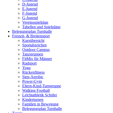
D-Jugend
E-Jugend
F-Jugend
G-Jugend
Vereinsspielplan
Tabellen und Spielpläne
Belegungsplan Turnhalle
Freizeit- & Breitensport
Kursübersicht
Sportabzeichen
Outdoor Campus
Tanzgruppen
FitMix für Männer
Radsport
Yoga
Rückenfitness
Step-Aerobic
Power-Gym
Eltern-Kind-Turngruppe
Walking Football
Leichtathletik Schüler
Kinderturnen
Familien in Bewegung
Belegungsplan Turnhalle