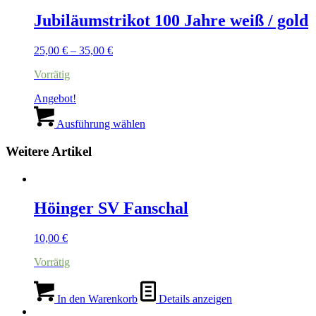
Jubiläumstrikot 100 Jahre weiß / gold
Preisspanne:
25,00
€
–
35,00
€
25,00 €
Vorrätig
bis
35,00 €
Angebot!
Dieses
Produkt
Ausführung wählen
weist
mehrere
Weitere Artikel
Varianten
auf.
Die
Optionen
Höinger SV Fanschal
können
auf
der
10,00
€
Produktseite
Vorrätig
gewählt
werden
In den Warenkorb
Details anzeigen