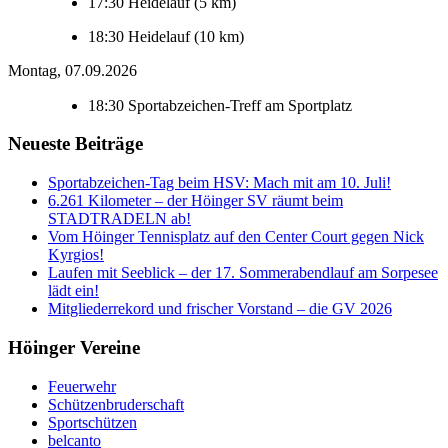
17:30
Heidelauf (5 km)
18:30
Heidelauf (10 km)
Montag, 07.09.2026
18:30
Sportabzeichen-Treff am Sportplatz
Neueste Beiträge
Sportabzeichen-Tag beim HSV: Mach mit am 10. Juli!
6.261 Kilometer – der Höinger SV räumt beim
STADTRADELN ab!
Vom Höinger Tennisplatz auf den Center Court gegen Nick
Kyrgios!
Laufen mit Seeblick – der 17. Sommerabendlauf am Sorpesee
lädt ein!
Mitgliederrekord und frischer Vorstand – die GV 2026
Höinger Vereine
Feuerwehr
Schützenbruderschaft
Sportschützen
belcanto