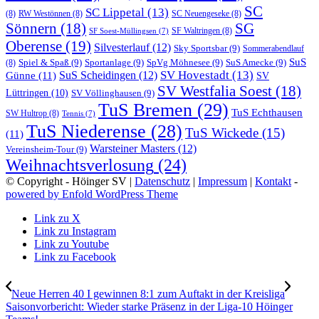
SC
SC Lippetal
(13)
(8)
RW Westönnen
(8)
SC Neuengeseke
(8)
Sönnern
(18)
SG
SF Waltringen
(8)
SF Soest-Müllingsen
(7)
Oberense
(19)
Silvesterlauf
(12)
Sky Sportsbar
(9)
Sommerabendlauf
SuS
Spiel & Spaß
(9)
Sportanlage
(9)
SpVg Möhnesee
(9)
SuS Amecke
(9)
(8)
SV Hovestadt
(13)
Günne
(11)
SuS Scheidingen
(12)
SV
SV Westfalia Soest
(18)
Lüttringen
(10)
SV Völlinghausen
(9)
TuS Bremen
(29)
TuS Echthausen
SW Hultrop
(8)
Tennis
(7)
TuS Niederense
(28)
TuS Wickede
(15)
(11)
Warsteiner Masters
(12)
Vereinsheim-Tour
(9)
Weihnachtsverlosung
(24)
© Copyright - Höinger SV |
Datenschutz
|
Impressum
|
Kontakt
-
powered by Enfold WordPress Theme
Link zu X
Link zu Instagram
Link zu Youtube
Link zu Facebook
Neue Herren 40 I gewinnen 8:1 zum Auftakt in der Kreisliga
Saisonvorbericht: Wieder starke Präsenz in der Liga-10 Höinger