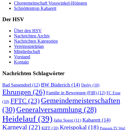
Chorgemeinschaft Vosswinkel-Höingen
Schnöttentrop Kabarett
Der HSV
Über den HSV
Nachrichten Archiv
Nachrichten Kategorien
Vereinsspielplan
Mitgliedschaft
Vorstand
Kontakt
Nachrichten Schlagwörter
BW Büderich
(14)
Bad Sassendorf
(12)
Derby
(10)
Ehrungen
(26)
Familie in Bewegung (FiB)
(12)
FC Ense
Gemeindemeisterschaften
FFTC
(23)
(10)
(30)
Generalversammlung
(28)
Heidelauf
(39)
Kabarett
(14)
Jahn Soest
(11)
Karneval
(22)
Kreispokal
(18)
KIFF
(10)
Preussen TV Werl