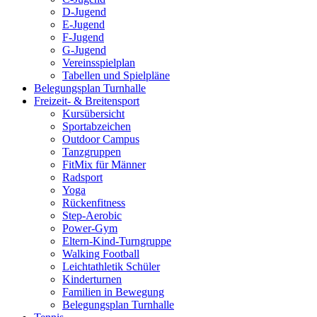
D-Jugend
E-Jugend
F-Jugend
G-Jugend
Vereinsspielplan
Tabellen und Spielpläne
Belegungsplan Turnhalle
Freizeit- & Breitensport
Kursübersicht
Sportabzeichen
Outdoor Campus
Tanzgruppen
FitMix für Männer
Radsport
Yoga
Rückenfitness
Step-Aerobic
Power-Gym
Eltern-Kind-Turngruppe
Walking Football
Leichtathletik Schüler
Kinderturnen
Familien in Bewegung
Belegungsplan Turnhalle