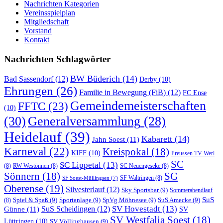
Nachrichten Kategorien
Vereinsspielplan
Mitgliedschaft
Vorstand
Kontakt
Nachrichten Schlagwörter
BW Büderich
(14)
Bad Sassendorf
(12)
Derby
(10)
Ehrungen
(26)
Familie in Bewegung (FiB)
(12)
FC Ense
Gemeindemeisterschaften
FFTC
(23)
(10)
(30)
Generalversammlung
(28)
Heidelauf
(39)
Kabarett
(14)
Jahn Soest
(11)
Karneval
(22)
Kreispokal
(18)
KIFF
(10)
Preussen TV Werl
SC
SC Lippetal
(13)
(8)
RW Westönnen
(8)
SC Neuengeseke
(8)
Sönnern
(18)
SG
SF Waltringen
(8)
SF Soest-Müllingsen
(7)
Oberense
(19)
Silvesterlauf
(12)
Sky Sportsbar
(9)
Sommerabendlauf
SuS
Spiel & Spaß
(9)
Sportanlage
(9)
SpVg Möhnesee
(9)
SuS Amecke
(9)
(8)
SV Hovestadt
(13)
Günne
(11)
SuS Scheidingen
(12)
SV
SV Westfalia Soest
(18)
Lüttringen
(10)
SV Völlinghausen
(9)