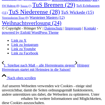
TuS Bremen
(29)
TuS Echthausen
SW Hultrop
(8)
Tennis
(7)
TuS Niederense
(28)
TuS Wickede
(15)
(11)
Warsteiner Masters
(12)
Vereinsheim-Tour
(9)
Weihnachtsverlosung
(24)
© Copyright - Höinger SV |
Datenschutz
|
Impressum
|
Kontakt
-
powered by Enfold WordPress Theme
Link zu X
Link zu Instagram
Link zu Youtube
Link zu Facebook
1. Spieltag nach Maß – alle Herrenteams siegen!
Höinger
Herrenteam startet mit Heimsieg in die Saison!
Nach oben scrollen
Auf unseren Webseiten verwenden wir Cookies - einige sind
unverzichtbar, damit die Seiten ordnungsgemäß funktionieren,
andere unterstützen uns dabei, die Webseiten zu optimieren. Unter
Datenschutz
erhalten Sie weitere Informationen und Möglichkeiten,
diese Cookies auszuschalten.