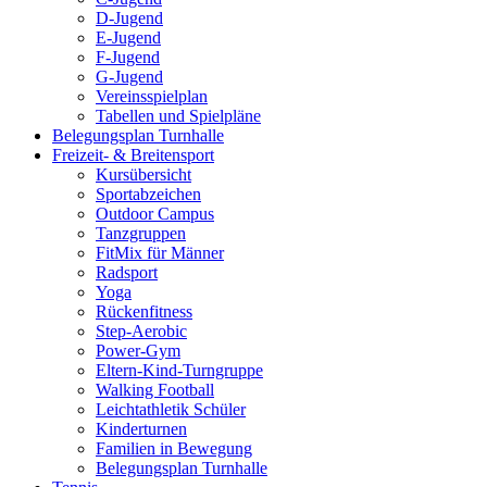
D-Jugend
E-Jugend
F-Jugend
G-Jugend
Vereinsspielplan
Tabellen und Spielpläne
Belegungsplan Turnhalle
Freizeit- & Breitensport
Kursübersicht
Sportabzeichen
Outdoor Campus
Tanzgruppen
FitMix für Männer
Radsport
Yoga
Rückenfitness
Step-Aerobic
Power-Gym
Eltern-Kind-Turngruppe
Walking Football
Leichtathletik Schüler
Kinderturnen
Familien in Bewegung
Belegungsplan Turnhalle