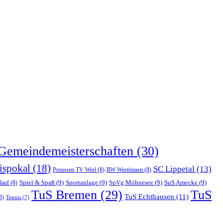
Gemeindemeisterschaften
(30)
ispokal
(18)
SC Lippetal
(13)
Preussen TV Werl
(8)
RW Westönnen
(8)
Spiel & Spaß
(9)
Sportanlage
(9)
SpVg Möhnesee
(9)
SuS Amecke
(9)
lauf
(8)
TuS Bremen
(29)
TuS
TuS Echthausen
(11)
8)
Tennis
(7)