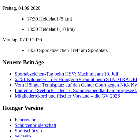
Freitag, 04.09.2026
17:30
Heidelauf (5 km)
18:30
Heidelauf (10 km)
Montag, 07.09.2026
18:30
Sportabzeichen-Treff am Sportplatz
Neueste Beiträge
Sportabzeichen-Tag beim HSV: Mach mit am 10. Juli!
6.261 Kilometer – der Höinger SV räumt beim STADTRADE
Vom Höinger Tennisplatz auf den Center Court gegen Nick Ky
Laufen mit Seeblick – der 17. Sommerabendlauf am Sorpesee lä
Mitgliederrekord und frischer Vorstand – die GV 2026
Höinger Vereine
Feuerwehr
Schützenbruderschaft
Sportschützen
belcanto