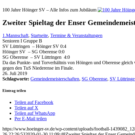
100 Jahre Höinger SV – Alle Infos zum Jubiläum
Zweiter Spieltag der Enser Gemeindemeist
1.Mannschaft
,
Startseite
,
Termine & Veranstaltungen
Senioren I Gruppe B
SV Lüttringen – Höinger SV 0:4
Höinger SV – SG Oberense 0:0
SG Oberense – SV Lüttringen 4:0
Da das Punkte- und Torverhältnis von Höingen und Oberense gleich w
gegen den TuS Niederense im Finale.
26. Juli 2019
Schlagworte:
Gemeindemeisterschaften
,
SG Oberense
,
SV Lüttringe
Eintrag teilen
Teilen auf Facebook
Teilen auf X
Teilen auf WhatsApp
Per E-Mail teilen
https://www.hoeinger-sv.de/wp-content/uploads/football-1439082_12
26 22:26:53
2020-01-30 11:09:48
Zweiter Spieltag der Enser Gemeind