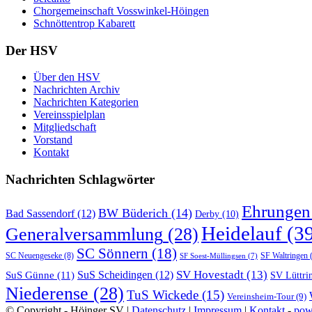
Chorgemeinschaft Vosswinkel-Höingen
Schnöttentrop Kabarett
Der HSV
Über den HSV
Nachrichten Archiv
Nachrichten Kategorien
Vereinsspielplan
Mitgliedschaft
Vorstand
Kontakt
Nachrichten Schlagwörter
Ehrungen
BW Büderich
(14)
Bad Sassendorf
(12)
Derby
(10)
Heidelauf
(39
Generalversammlung
(28)
SC Sönnern
(18)
SC Neuengeseke
(8)
SF Waltringen
(
SF Soest-Müllingsen
(7)
SV Hovestadt
(13)
SuS Günne
(11)
SuS Scheidingen
(12)
SV Lüttri
Niederense
(28)
TuS Wickede
(15)
Vereinsheim-Tour
(9)
© Copyright - Höinger SV |
Datenschutz
|
Impressum
|
Kontakt
-
pow