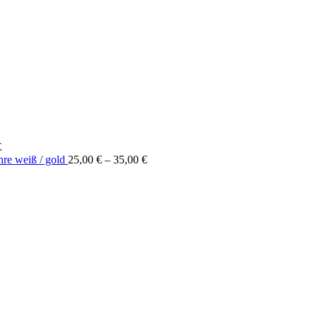
€
Preisspanne:
hre weiß / gold
25,00
€
–
35,00
€
25,00 €
bis
35,00 €