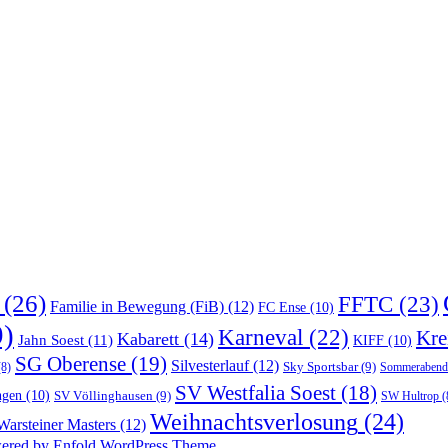
(26)
FFTC
(23)
Familie in Bewegung (FiB)
(12)
FC Ense
(10)
)
Karneval
(22)
Kre
Kabarett
(14)
Jahn Soest
(11)
KIFF
(10)
SG Oberense
(19)
Silvesterlauf
(12)
Sky Sportsbar
(9)
8)
Sommerabend
SV Westfalia Soest
(18)
ngen
(10)
SV Völlinghausen
(9)
SW Hultrop
(
Weihnachtsverlosung
(24)
Warsteiner Masters
(12)
ered by Enfold WordPress Theme