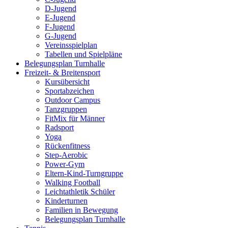
D-Jugend
E-Jugend
F-Jugend
G-Jugend
Vereinsspielplan
Tabellen und Spielpläne
Belegungsplan Turnhalle
Freizeit- & Breitensport
Kursübersicht
Sportabzeichen
Outdoor Campus
Tanzgruppen
FitMix für Männer
Radsport
Yoga
Rückenfitness
Step-Aerobic
Power-Gym
Eltern-Kind-Turngruppe
Walking Football
Leichtathletik Schüler
Kinderturnen
Familien in Bewegung
Belegungsplan Turnhalle