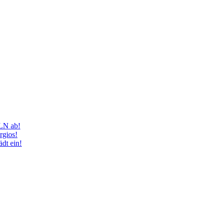
LN ab!
rgios!
dt ein!