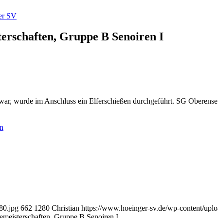
erschaften, Gruppe B Senoiren I
ar, wurde im Anschluss ein Elferschießen durchgeführt. SG Oberense s
n
80.jpg
662
1280
Christian
https://www.hoeinger-sv.de/wp-content/up
emeisterschaften, Gruppe B Senoiren I