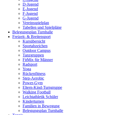
D-Jugend
E-Jugend
F-Jugend
G-Jugend
Vereinsspielplan
Tabellen und Spielpläne
Belegungsplan Turnhalle
Freizeit- & Breitensport
Kursübersicht
Sportabzeichen
Outdoor Campus
Tanzgruppen
FitMix für Männer
Radsport
Yoga
Rückenfitness
Step-Aerobic
Power-Gym
Eltern-Kind-Turngruppe
Walking Football
Leichtathletik Schüler
Kinderturnen
Familien in Bewegung
Belegungsplan Turnhalle