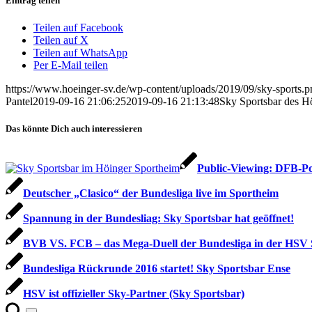
Eintrag teilen
Teilen auf Facebook
Teilen auf X
Teilen auf WhatsApp
Per E-Mail teilen
https://www.hoeinger-sv.de/wp-content/uploads/2019/09/sky-sports.p
Pantel
2019-09-16 21:06:25
2019-09-16 21:13:48
Sky Sportsbar des H
Das könnte Dich auch interessieren
Public-Viewing: DFB-Po
Deutscher „Clasico“ der Bundesliga live im Sportheim
Spannung in der Bundesliag: Sky Sportsbar hat geöffnet!
BVB VS. FCB – das Mega-Duell der Bundesliga in der HSV
Bundesliga Rückrunde 2016 startet! Sky Sportsbar Ense
HSV ist offizieller Sky-Partner (Sky Sportsbar)