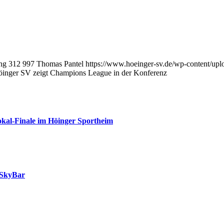
ng
312
997
Thomas Pantel
https://www.hoeinger-sv.de/wp-content/u
öinger SV zeigt Champions League in der Konferenz
kal-Finale im Höinger Sportheim
 SkyBar