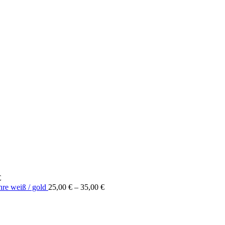
€
Preisspanne:
hre weiß / gold
25,00
€
–
35,00
€
25,00 €
bis
35,00 €