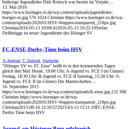
bisherige Jugendleiter Dirk Reinsch war bereits im Vorjahr…
13. Mai 2016
https://www.hoeinger-sv.de/wp-content/uploads/jugendleiter-
hoeiger-sv.jpg
576
1024
Christian
https://www.hoeinger-sv.de/wp-
content/uploads/2020/01/HSV-Wappen-transparent_218px.jpg
Christian
2016-05-13 10:08:41
2016-05-13 10:22:19
Stefan
Dellbrügge ist neuer Jugendleiter des Höinger SV
FC-ENSE-Derby-Time beim HSV
A-Jugend
,
C-Jugend
,
Startseite
"Höinger SV vs. FC Ense" heißt es in den kommenden Tagen
gleich drei Mal: Heute, 19:00 Uhr: A-Jugend vs. FCE I (in Günne)
Freitag, 18:30 Uhr: B-Jugend vs. FCE II Samstag, 15:30 Uhr: A-
Jugend vs. FCE II (in Günne) Die Mannschaften…
16. September 2015
https://www.hoeinger-sv.de/wp-content/uploads/fc-ense.jpg
232
308
Christian
https://www.hoeinger-sv.de/wp-
content/uploads/2020/01/HSV-Wappen-transparent_218px.jpg
Christian
2015-09-16 22:10:57
2023-03-13 15:11:19
FC-ENSE-
Derby-Time beim HSV
Jugend am Hüstener Berg erfolgreich