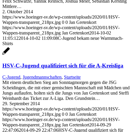
Felix Schwarze, Yannik Reinsch, Joshua Meier, Sebastian Kersting
Mittlere…
2. Oktober 2014
https://www.hoeinger-sv.de/wp-content/uploads/2020/01/HSV-
Wappen-transparent_218px.jpg
0
0
Jan Gretenkort
https://www.hoeinger-sv.de/wp-content/uploads/2020/01/HSV-
Wappen-transparent_218px.jpg
Jan Gretenkort
2014-10-02
11:05:12
2014-10-02 11:09:08
C-Jugend bekam neue Warmmach-
Shirts
HSV-C-Jugend qualifiziert sich für die A-Kreisliga
C-Jugend
,
Jugendmannschaften
,
Startseite
Mit einem deutlichen Sieg am Sonntagmorgen gegen die JSG
Scheidingen, die mit einer gemischten Mannschaft mit Mädchen und
Jungs auflaufen, holten sich die Jungs von Jan Gretenkort und Steffi
Weinhardt das Ticket zur A-Liga. Den Grundstein…
29. September 2014
https://www.hoeinger-sv.de/wp-content/uploads/2020/01/HSV-
Wappen-transparent_218px.jpg
0
0
Jan Gretenkort
https://www.hoeinger-sv.de/wp-content/uploads/2020/01/HSV-
Wappen-transparent_218px.jpg
Jan Gretenkort
2014-09-29
22:47:06
2014-09-29 22:47:06
HSV-C-Jugend qualifiziert sich für