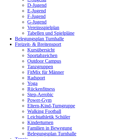
D-Jugend
E-Jugend
F-Jugend
G-Jugend
Vereinsspielplan
Tabellen und Spielpläne
Belegungsplan Turnhalle
Freizeit- & Breitensport
Kursübersicht
Sportabzeichen
Outdoor Campus
Tanzgruppen
FitMix für Männer
Radsport
Yoga
Rückenfitness
Step-Aerobic
Power-Gym
Eltern-Kind-Turngruppe
Walking Football
Leichtathletik Schüler
Kinderturnen
Familien in Bewegung
Belegungsplan Turnhalle