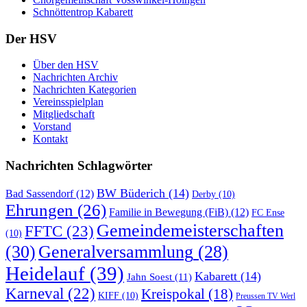
Schnöttentrop Kabarett
Der HSV
Über den HSV
Nachrichten Archiv
Nachrichten Kategorien
Vereinsspielplan
Mitgliedschaft
Vorstand
Kontakt
Nachrichten Schlagwörter
BW Büderich
(14)
Bad Sassendorf
(12)
Derby
(10)
Ehrungen
(26)
Familie in Bewegung (FiB)
(12)
FC Ense
Gemeindemeisterschaften
FFTC
(23)
(10)
(30)
Generalversammlung
(28)
Heidelauf
(39)
Kabarett
(14)
Jahn Soest
(11)
Karneval
(22)
Kreispokal
(18)
KIFF
(10)
Preussen TV Werl