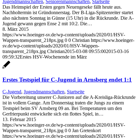
Jugendmannschaften
,
Seniorenmannschaften
,
Startseite
Das Heimspiel der Ersten gegen Neuengeseke fällt heute aus.
Nachholtermin ist Gründonnerstag. Der B-Liga-Spitzenreiter startet
also nächsten Sonntag in Günne (15 Uhr) in die Rückrunde. Die A-
Jugend gewann gegen Ense 2 mit 10:2. Die…
8. März 2015
https://www.hoeinger-sv.de/wp-content/uploads/2020/01/HSV-
Wappen-transparent_218px.jpg
0
0
Christian
https://www.hoeinger-
sv.de/wp-content/uploads/2020/01/HSV-Wappen-
transparent_218px.jpg
Christian
2015-03-08 09:55:00
2015-03-16
09:59:32
Erstes HSV-Wochenende im März
Erstes Testspiel für C-Jugend in Arnsberg endet 1:1
C-Jugend
,
Jugendmannschaften
,
Startseite
Die Vorbereitung unserer C-Junioren auf die A-Kreisliga-Rückrunde
ist in vollem Gange. Am Donnerstag traten die Jungs zu einem
Testspiel beim SV Arnsberg 09 an. Bei Temperaturen um den
Gerfrierpunkt entwickelte sich ein flottes Spiel, in…
13. Februar 2015
https://www.hoeinger-sv.de/wp-content/uploads/2020/01/HSV-
Wappen-transparent_218px.jpg
0
0
Jan Gretenkort
https://www.hoeinger-sv.de/wp-content/uploads/2020/01/HSV-