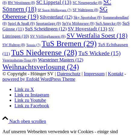
SC
SC Lippetal
(13)
(8)
RW Westönnen
(8)
SC Neuengeseke
(8)
Sönnern
(18)
SG
SF Waltringen
(8)
SF Soest-Müllingsen
(7)
Oberense
(19)
Silvesterlauf
(12)
Sky Sportsbar
(9)
Sommerabendlauf
SuS
Spiel & Spaß
(9)
Sportanlage
(9)
SpVg Möhnesee
(9)
SuS Amecke
(9)
(8)
SV Hovestadt
(13)
Günne
(11)
SuS Scheidingen
(12)
SV
SV Westfalia Soest
(18)
Lüttringen
(10)
SV Völlinghausen
(9)
TuS Bremen
(29)
TuS Echthausen
SW Hultrop
(8)
Tennis
(7)
TuS Niederense
(28)
TuS Wickede
(15)
(11)
Warsteiner Masters
(12)
Vereinsheim-Tour
(9)
Weihnachtsverlosung
(24)
© Copyright - Höinger SV |
Datenschutz
|
Impressum
|
Kontakt
-
powered by Enfold WordPress Theme
Link zu X
Link zu Instagram
Link zu Youtube
Link zu Facebook
Nach oben scrollen
Auf unseren Webseiten verwenden wir Cookies - einige sind