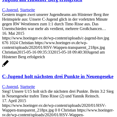
C-Jugend
,
Startseite
Gestern trugen zwei unserer Jugendteams am Hüstener Berg ihre
Heimspiele aus: Unsere C-Jugend glich in der vorletzten Minute
gegen RW Westönnen zum 1:1 durch Timo Risse aus. Das
Unentschieden war mehr als verdient, mehrere Großchancen…
16. Mai 2015
https://www.hoeinger-sv.de/wp-content/uploads/c-jugend-hsv.jpg
676
1024
Christian
https://www.hoeinger-sv.de/wp-
content/uploads/2020/01/HSV-Wappen-transparent_218px.jpg
Christian
2015-05-16 09:35:33
2015-05-18 09:40:30
Jugend am
Hüstener Berg erfolgreich
C-Jugend holt nächsten drei Punkte in Neuengeseke
C-Jugend
,
Startseite
Sieg! Unsere U15 holt sich die nächsten drei Punkte. Beim 3:2 Sieg
in Neuengeseke trafen Timo Risse (2) und Yannik Reinsch.
17. April 2015
https://www.hoeinger-sv.de/wp-content/uploads/2020/01/HSV-
Wappen-transparent_218px.jpg
0
0
Christian
https://www.hoeinger-
sv.de/wp-content/uploads/2020/01/HSV-Wappen-