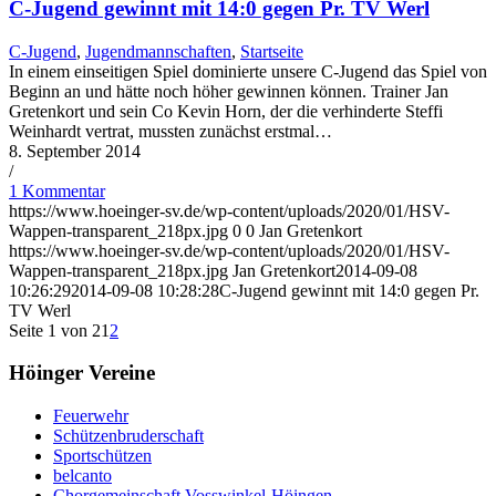
C-Jugend gewinnt mit 14:0 gegen Pr. TV Werl
C-Jugend
,
Jugendmannschaften
,
Startseite
In einem einseitigen Spiel dominierte unsere C-Jugend das Spiel von
Beginn an und hätte noch höher gewinnen können. Trainer Jan
Gretenkort und sein Co Kevin Horn, der die verhinderte Steffi
Weinhardt vertrat, mussten zunächst erstmal…
8. September 2014
/
1 Kommentar
https://www.hoeinger-sv.de/wp-content/uploads/2020/01/HSV-
Wappen-transparent_218px.jpg
0
0
Jan Gretenkort
https://www.hoeinger-sv.de/wp-content/uploads/2020/01/HSV-
Wappen-transparent_218px.jpg
Jan Gretenkort
2014-09-08
10:26:29
2014-09-08 10:28:28
C-Jugend gewinnt mit 14:0 gegen Pr.
TV Werl
Seite 1 von 2
1
2
Höinger Vereine
Feuerwehr
Schützenbruderschaft
Sportschützen
belcanto
Chorgemeinschaft Vosswinkel-Höingen