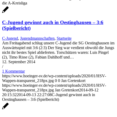
die A-Kreisliga
C-Jugend gewinnt auch in Oestinghausen – 3:6
(Spielbericht)
C-Jugend
,
Jugendmannschaften
,
Startseite
Am Freitagabend schlug unsere C-Jugend die SG Oestinghausen im
Auswärtsspiel mit 3:6 (2:3) Der Sieg war verdient obwohl die Jungs
nicht ihr bestes Spiel ablieferten. Torschützen waren: Luis Pingel
(2), Timo Risse (2), Fabian Dahlhoff und…
12. September 2014
/
1 Kommentar
https://www.hoeinger-sv.de/wp-content/uploads/2020/01/HSV-
Wappen-transparent_218px.jpg
0
0
Jan Gretenkort
https://www.hoeinger-sv.de/wp-content/uploads/2020/01/HSV-
Wappen-transparent_218px.jpg
Jan Gretenkort
2014-09-12
20:15:32
2014-09-13 22:27:08
C-Jugend gewinnt auch in
Oestinghausen – 3:6 (Spielbericht)