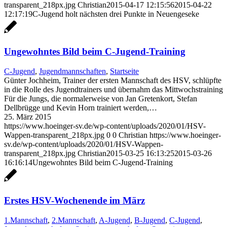
transparent_218px.jpg
Christian
2015-04-17 12:15:56
2015-04-22
12:17:19
C-Jugend holt nächsten drei Punkte in Neuengeseke
Ungewohntes Bild beim C-Jugend-Training
C-Jugend
,
Jugendmannschaften
,
Startseite
Günter Jochheim, Trainer der ersten Mannschaft des HSV, schlüpfte
in die Rolle des Jugendtrainers und übernahm das Mittwochstraining
Für die Jungs, die normalerweise von Jan Gretenkort, Stefan
Dellbrügge und Kevin Horn trainiert werden,…
25. März 2015
https://www.hoeinger-sv.de/wp-content/uploads/2020/01/HSV-
Wappen-transparent_218px.jpg
0
0
Christian
https://www.hoeinger-
sv.de/wp-content/uploads/2020/01/HSV-Wappen-
transparent_218px.jpg
Christian
2015-03-25 16:13:25
2015-03-26
16:16:14
Ungewohntes Bild beim C-Jugend-Training
Erstes HSV-Wochenende im März
1.Mannschaft
,
2.Mannschaft
,
A-Jugend
,
B-Jugend
,
C-Jugend
,