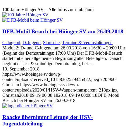
100 Jahre Höinger SV – Alle Infos zum Jubiläum
DFB-Mobil Besuch bei Höinger SV am 26.09.2018
C-Jugend
,
D-Jugend
,
Startseite
,
Termine & Veranstaltungen
Modul 2: D- und C-Jugend am 26.09.2018 von 16:30 – 20:00 Uhr
(Beginn des Demotrainings: 17:00 Uhr) Der DFB-Mobil-Besuch
startet mit einer allgemeinen Begrüßung aller Beteiligten. Danach
beginnt das ca. 90-minütige Demotraining, bei…
19. September 2018
https://www.hoeinger-sv.de/wp-
content/uploads/received_10158362529445422.jpeg
720
960
Christian
https://www.hoeinger-sv.de/wp-
content/uploads/2020/01/HSV-Wappen-transparent_218px.jpg
Christian
2018-09-19 00:08:18
2018-09-19 00:08:18
DFB-Mobil
Besuch bei Höinger SV am 26.09.2018
Raacke übernimmt Leitung der HSV-
Jugendabteilung