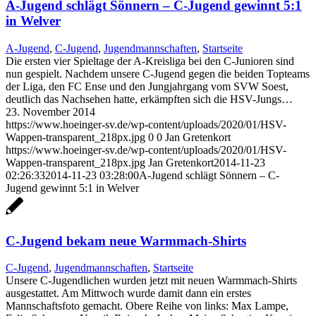
A-Jugend schlägt Sönnern – C-Jugend gewinnt 5:1
in Welver
A-Jugend
,
C-Jugend
,
Jugendmannschaften
,
Startseite
Die ersten vier Spieltage der A-Kreisliga bei den C-Junioren sind
nun gespielt. Nachdem unsere C-Jugend gegen die beiden Topteams
der Liga, den FC Ense und den Jungjahrgang vom SVW Soest,
deutlich das Nachsehen hatte, erkämpften sich die HSV-Jungs…
23. November 2014
https://www.hoeinger-sv.de/wp-content/uploads/2020/01/HSV-
Wappen-transparent_218px.jpg
0
0
Jan Gretenkort
https://www.hoeinger-sv.de/wp-content/uploads/2020/01/HSV-
Wappen-transparent_218px.jpg
Jan Gretenkort
2014-11-23
02:26:33
2014-11-23 03:28:00
A-Jugend schlägt Sönnern – C-
Jugend gewinnt 5:1 in Welver
C-Jugend bekam neue Warmmach-Shirts
C-Jugend
,
Jugendmannschaften
,
Startseite
Unsere C-Jugendlichen wurden jetzt mit neuen Warmmach-Shirts
ausgestattet. Am Mittwoch wurde damit dann ein erstes
Mannschaftsfoto gemacht. Obere Reihe von links: Max Lampe,