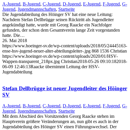
A-Jugend
,
B-Jugend
,
C-Jugend
,
D-Jugend
,
E-Jugend
,
F-Jugend
,
G-
Jugend
,
Jugendmannschaften
,
Startseite
Die Jugendabteilung des Höinger SV hat eine neue Leitung:
Nachdem Stefan Dellbrügge seinen Rücktritt als Jugendleiter
angekündigt hatte, wurde mit Georg Raacke ein Nachfolger
gefunden, der schon dem Gesamtverein lange Zeit vorgestanden
hatte. Die…
26. Mai 2018
https://www.hoeinger-sv.de/wp-content/uploads/2018/05/24445163-
ense-hsv-jugend-neuer-alter-abteilungsleiter-.jpg
868
1536
Christian
https://www.hoeinger-sv.de/wp-content/uploads/2020/01/HSV-
Wappen-transparent_218px.jpg
Christian
2018-05-26 09:10:18
2018-
06-09 12:46:13
Raacke übernimmt Leitung der HSV-
Jugendabteilung
Stefan Dellbrügge ist neuer Jugendleiter des Höinger
SV
A-Jugend
,
B-Jugend
,
C-Jugend
,
D-Jugend
,
E-Jugend
,
F-Jugend
,
G-
Jugend
,
Jugendmannschaften
,
Startseite
Mit dem Abschied des Vorsitzenden Georg Raacke stehen im
Hauptverein größere Veränderungen an, nun gibt es auch in der
Jugendabteilung des Höinger SV einen Führungswechsel. Der